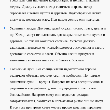
вредителя: они нарушают координацию и не дают атаковать
жертву. Дождь смывает клеща с листьев и травы, ветер
сбрасывает с ветвей кустов и деревьев. Паукообразные любят
влагу и не переносят жару. При ярком солнце они прячутся.
Укрытия и засада. Для этих целей служат листья, трава, цветы и
пр. Клещи могут использовать для засады голые ветки кустов и
деревьев, но так им охотиться сложнее. Укрытие должно
защищать насекомых от ультрафиолетового излучения и давать
достаточно свежести и влаги. Обычно клещи прячутся в
затененных влажных низинах и ближе к болотам.
Солнечные лучи. Без солнца клещи недостаточно хорошо
различают объекты, поэтому свет им необходим. Но прямые
солнечные лучи — вредны. Покровы их тела восприимчивы к
радиации и ультрафиолету, поэтому вредители чувствуют
беспокойство. На ярком свету они теряются, реакция
затормаживается, охотиться в нормальном ритме они не могут.
К тому же при ярком свете жертве проще заметить паразитов.