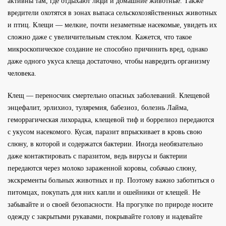
активны там, где отдыхают люди и домашние животные. Также
вредители охотятся в зонах выпаса сельскохозяйственных животных
и птиц. Клещи — мелкие, почти незаметные насекомые, увидеть их
сложно даже с увеличительным стеклом. Кажется, что такое
микроскопическое создание не способно причинить вред, однако
даже одного укуса клеща достаточно, чтобы навредить организму
человека.
Клещ — переносчик смертельно опасных заболеваний. Клещевой
энцефалит, эрлихиоз, туляремия, бабезиоз, болезнь Лайма,
геморрагическая лихорадка, клещевой тиф и боррелиоз передаются
с укусом насекомого. Кусая, паразит впрыскивает в кровь свою
слюну, в которой и содержатся бактерии. Иногда необязательно
даже контактировать с паразитом, ведь вирусы и бактерии
передаются через молоко зараженной коровы, собачью слюну,
экскременты больных животных и пр. Поэтому важно заботиться о
питомцах, покупать для них капли и ошейники от клещей. Не
забывайте и о своей безопасности. На прогулке по природе носите
одежду с закрытыми рукавами, покрывайте голову и надевайте