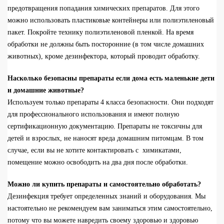
предотвращения попадания химических препаратов.
Для этого
можно
использовать
пластиковые контейнеры
или полиэтиленовый
пакет.
Покройте технику
полиэтиленовой пленкой. На время
обработки не должны
быть
посторонние
(в том числе
домашних
животных), кроме дезинфектора, который
проводит
обработку.
Насколько безопасны препараты если дома есть маленькие дети
и домашние животные?
Используем
только препараты 4 класса безопасности.
Они подходят
для профессионального использования и имеют полную
сертификационную документацию.
Препар
аты
не токсичны
для
детей и взрослых, не наносят вреда домашним питомцам.
В том
случае, если вы не хотите контактировать
с
химикатами,
помещение можно освободить на
два
дня после обработки.
Можно ли купить препараты и самостоятельно обработать?
Дезинфекция требует определенных
знаний
и оборудования.
Мы
настоятельно
не рекомендуем
вам
заниматься этим самостоятельно,
потому что вы
можете навредить своему здоровью и здоровью