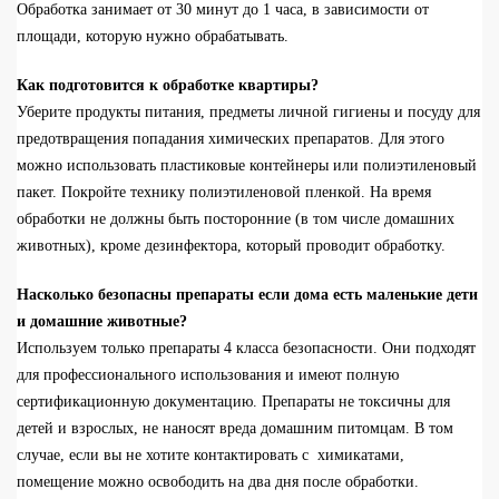
Обработка занимает от 30 минут до 1 часа, в зависимости от
площади, которую нужно обрабатывать.
Как подготовится к обработке квартиры?
Уберите
продукты питания, предметы личной гигиены и посуду для
предотвращения попадания химических препаратов.
Для этого
можно
использовать
пластиковые контейнеры
или полиэтиленовый
пакет.
Покройте технику
полиэтиленовой пленкой. На время
обработки не должны
быть
посторонние
(в том числе
домашних
животных), кроме дезинфектора, который
проводит
обработку.
Насколько безопасны препараты если дома есть маленькие дети
и домашние животные?
Используем
только препараты 4 класса безопасности.
Они подходят
для профессионального использования и имеют полную
сертификационную документацию.
Препар
аты
не токсичны
для
детей и взрослых, не наносят вреда домашним питомцам.
В том
случае, если вы не хотите контактировать
с
химикатами,
помещение можно освободить на
два
дня после обработки.