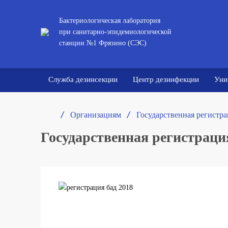
Бактериологическая лаборатория
при санитарно-эпидемиологической
станции №1 Фрязино (СЭС)
Служба дезинсекции
Центр дезинфекции
Уни
/ 
/ 
Организациям
Государственная регистр
Государственная регистрац