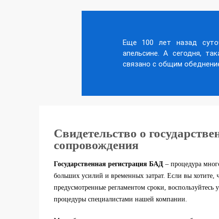
Еще 100 лет назад суто
апельсине. А сегодня, та
связано с общим обеднение
Свидетельство о государстве
сопровождения
Государственная регистрация БАД
– процедура много
больших усилий и временных затрат. Если вы хотите, 
предусмотренные регламентом сроки, воспользуйтесь 
процедуры специалистами нашей компании.