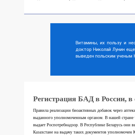
Витамины, их пользу и н
доктор Николай Лунин еще 
выведен польским ученым К
Регистрация БАД в России, в
Правила реализации биоактивных добавок через аптек
выданного уполномоченным органом. В нашей стране т
выдает Роспотребнадзор. В Республике Беларусь они 
Казахстане на выдачу таких документов уполномочен 