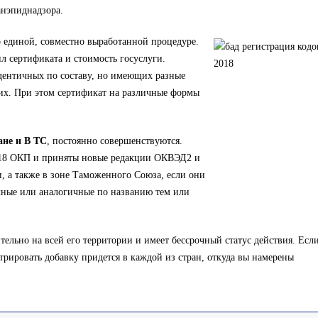
анэпиднадзора.
единой, совместно выработанной процедуре.
ил сертификата и стоимость госуслуги.
идентичных по составу, но имеющих разные
их. При этом сертификат на различные формы
ане и В ТС
, постоянно совершенствуются.
018 ОКП и приняты новые редакции ОКВЭД2 и
 а также в зоне Таможенного Союза, если они
ичные или аналогичные по названию тем или
тельно на всей его территории и имеет бессрочный статус действия. Есл
трировать добавку придется в каждой из стран, откуда вы намерены