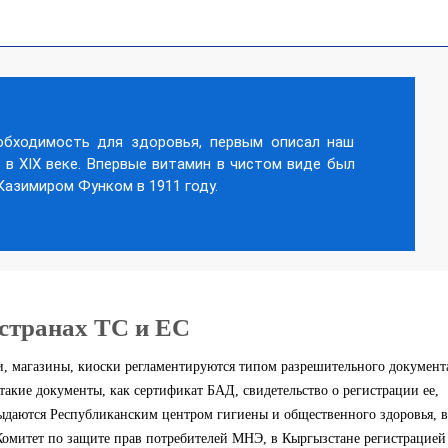
еобходимость для здоровья, первым описал наш
в XIX веке. Впервые витамин в чистом виде был
азимиром Функом в 1911 году.
 странах ТС и ЕС
и, магазины, киоски регламентируются типом разрешительного документ
акие документы, как сертификат БАД, свидетельство о регистрации ее,
выдаются Республиканским центром гигиены и общественного здоровья, в
Комитет по защите прав потребителей МНЭ, в Кыргызстане регистрацией