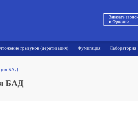
Заказать звоно
в Фрязино
чтожение грызунов (дератизация)
Фумигация
Лаборатория
ация БАД
ия БАД